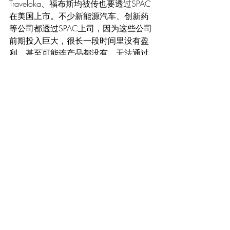
Traveloka、福布斯均被传也要透过SPAC
在美国上市。不少新能源汽车、创新药
等公司都透过SPAC上司，因为这些公司
前期投入巨大，很长一段时间里没有盈
利，甚至可能连产品都没有，无法通过
正常的IPO途径上市。
许多名人和家族企业都投入SPAC热潮
中，包括美国职蓝球星侠客奥尼尔、网
球明星小威廉姆斯、对冲基金大佬比尔
艾克曼、软银创办人孙正义、PayPal共同
创办人彼得提尔、李嘉诚次子李泽楷、
已故赌王何鸿燊的儿子何猷龙、戴尔家
族办公室、拥有凯悦酒店集团的Pritzker
家族办公室、“SPAC之王”查马巴利哈皮
提亚（Chamath Palihapitiya）等。
查马巴利哈皮提亚发起的SPAC公司
2019年通过收购理查德布兰森的维珍银