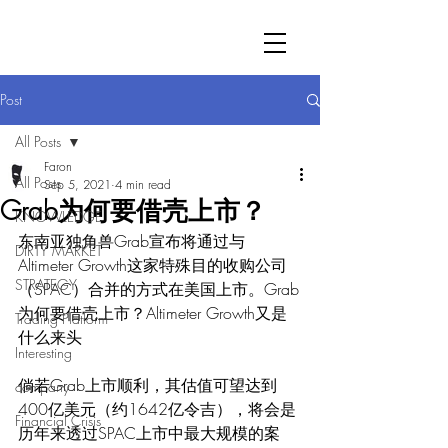
Post
All Posts
Faron
All Posts
Sep 5, 2021
4 min read
Grab为何要借壳上市？
KNOWLEDGE
东南亚独角兽Grab宣布将通过与
DIRTY MARKET
Altimeter Growth这家特殊目的收购公司
STRATEGY
（SPAC）合并的方式在美国上市。Grab
为何要借壳上市？Altimeter Growth又是
Trading Platform
什么来头
Interesting
倘若Grab上市顺利，其估值可望达到
company
400亿美元（约1642亿令吉），将会是
Financial Crisis
历年来透过SPAC上市中最大规模的案