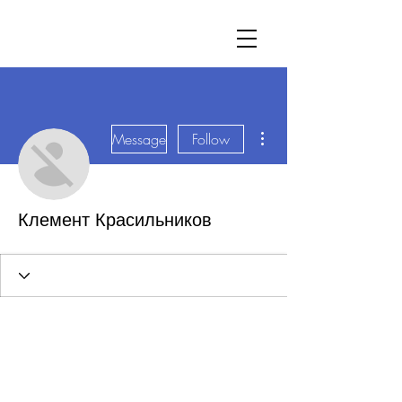
More actions
Message
Follow
Клемент Красильников